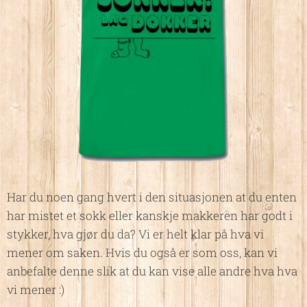
Har du noen gang hvert i den situasjonen at du enten
har mistet et sokk eller kanskje makkeren har godt i
stykker, hva gjør du da? Vi er helt klar på hva vi
mener om saken. Hvis du også er som oss, kan vi
anbefalte denne slik at du kan vise alle andre hva hva
vi mener :)